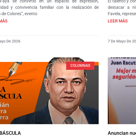
Faya se convirtió en un espacio de expresión,
El talento y c
vidad y convivencia familiar con la realización de
destacar a ni
 de Colores”, evento
Favela, repres
MÁS
LEER MÁS
ayo De 2026
7 De Mayo De 2
COLUMNAS
 BÁSCULA
Anuncian nu