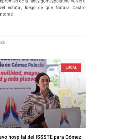
ompromiso de la niñez gomezpalatina volvió a
vel estatal, luego de que Natalia Castro
entante
026
LOCAL
evo hospital del ISSSTE para Gómez