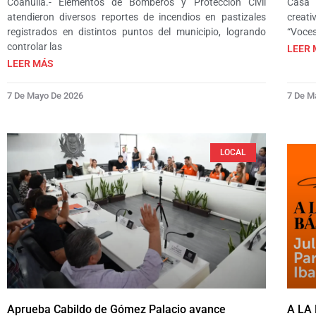
Coahuila.- Elementos de Bomberos y Protección Civil
Casa 
atendieron diversos reportes de incendios en pastizales
creati
registrados en distintos puntos del municipio, logrando
“Voces
controlar las
LEER 
LEER MÁS
7 De Mayo De 2026
7 De M
LOCAL
Aprueba Cabildo de Gómez Palacio avance
A LA