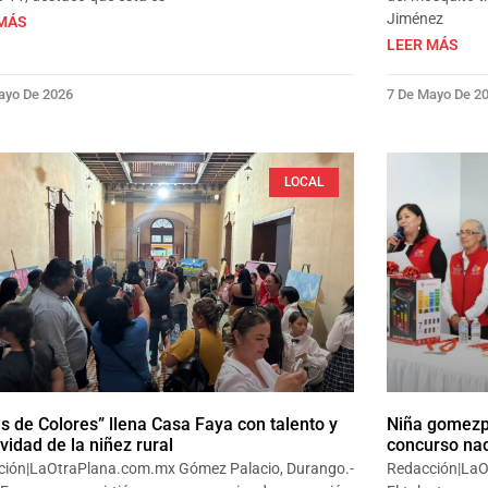
Jiménez
MÁS
LEER MÁS
ayo De 2026
7 De Mayo De 2
LOCAL
s de Colores” llena Casa Faya con talento y
Niña gomezp
ividad de la niñez rural
concurso nac
ción|LaOtraPlana.com.mx Gómez Palacio, Durango.-
Redacción|LaO