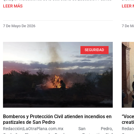
LEER MÁS
LEER 
7 De Mayo De 2026
7 De M
SEGURIDAD
Bomberos y Protección Civil atienden incendios en
“Voce
pastizales de San Pedro
creat
Redacción|LaOtraPlana.com.mx San Pedro,
Redac