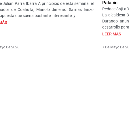
Palacio
e Julián Parra Ibarra A principios de esta semana, el
Redacción|LaO
nador de Coahuila, Manolo Jiménez Salinas lanzó
La alcaldesa 
opuesta que suena bastante interesante, y
Durango anunc
MÁS
desarrollo par
LEER MÁS
ayo De 2026
7 De Mayo De 2