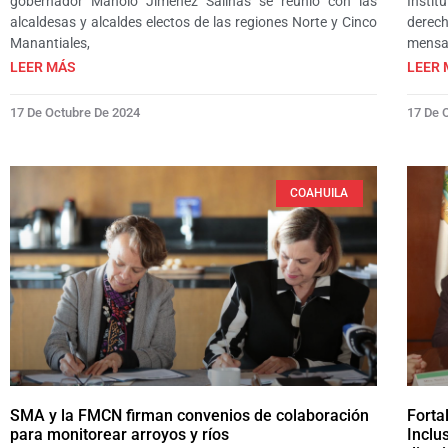
gobernador Manolo Jiménez Salinas se reunió con las
Instit
alcaldesas y alcaldes electos de las regiones Norte y Cinco
derec
Manantiales,
mensa
LEER MÁS
LEER 
17 De Octubre De 2024
17 De 
COAHUILA
SMA y la FMCN firman convenios de colaboración
Forta
para monitorear arroyos y ríos
Inclu