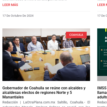
LEER MÁS
LEER 
17 De Octubre De 2024
17 De 
COAHUILA
Gobernador de Coahuila se reúne con alcaldes y
IMSS 
alcaldesas electos de regiones Norte y 5
llama
Manantiales
adult
Redacción | LaOtraPlana.com.mx Saltillo, Coahuila.- El
Redacc