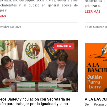
uto Mexicano del Seguro Social (IMSS) advierte a los
recomienda a 
hohabientes y al público en general acerca de
priorizar su
jes y
LEER MÁS
MÁS
Octubre De 2024
17 De Octubre 
COAHUILA
lece UadeC vinculación con Secretaría de
A LA BAS
sión para trabajar por la igualdad y la no
Del Pronaso