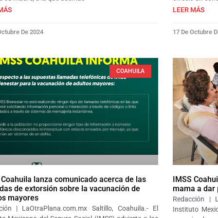
MÁS
LEER MÁS
Octubre De 2024
17 De Octubre 
COAHUILA
Coahuila lanza comunicado acerca de las
IMSS Coahuil
das de extorsión sobre la vacunación de
mama a dar p
os mayores
Redacción | L
ión | LaOtraPlana.com.mx Saltillo, Coahuila.- El
Instituto Mex