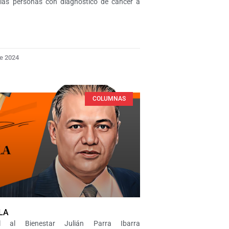
las personas con diagnóstico de cáncer a
De 2024
COLUMNAS
CULA
l al Bienestar Julián Parra Ibarra