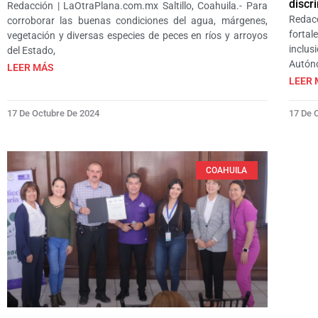
discr
Redacción | LaOtraPlana.com.mx Saltillo, Coahuila.- Para
Redacc
corroborar las buenas condiciones del agua, márgenes,
fortal
vegetación y diversas especies de peces en ríos y arroyos
inclus
del Estado,
Autón
LEER MÁS
LEER 
17 De Octubre De 2024
17 De 
COAHUILA