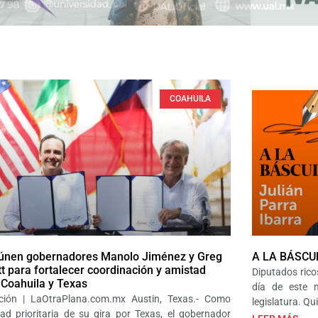
COAHUILA
únen gobernadores Manolo Jiménez y Greg
A LA BÁSCU
t para fortalecer coordinación y amistad
Diputados rico
 Coahuila y Texas
día de este m
ción | LaOtraPlana.com.mx Austin, Texas.- Como
legislatura. Q
dad prioritaria de su gira por Texas, el gobernador