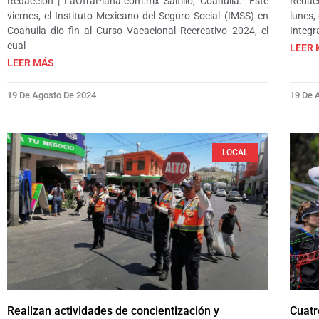
Redacción | LaOtraPlana.com.mx Saltillo, Coahuila.- Este
Redacc
viernes, el Instituto Mexicano del Seguro Social (IMSS) en
lunes,
Coahuila dio fin al Curso Vacacional Recreativo 2024, el
Integra
cual
LEER 
LEER MÁS
19 De Agosto De 2024
19 De 
LOCAL
Realizan actividades de concientización y
Cuatr