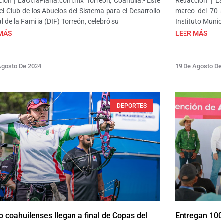
ión | LaOtraPlana.com.mx Torreón, Coahuila.- Este
Redacción | L
 el Club de los Abuelos del Sistema para el Desarrollo
marco del 70 a
l de la Familia (DIF) Torreón, celebró su
Instituto Muni
MÁS
LEER MÁS
Agosto De 2024
19 De Agosto D
DEPORTES
o coahuilenses llegan a final de Copas del
Entregan 100