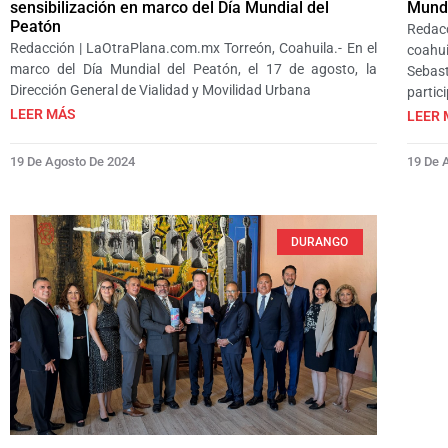
sensibilización en marco del Día Mundial del
Mundo
Peatón
Redacc
Redacción | LaOtraPlana.com.mx Torreón, Coahuila.- En el
coahui
marco del Día Mundial del Peatón, el 17 de agosto, la
Sebas
Dirección General de Vialidad y Movilidad Urbana
partici
LEER MÁS
LEER 
19 De Agosto De 2024
19 De 
DURANGO