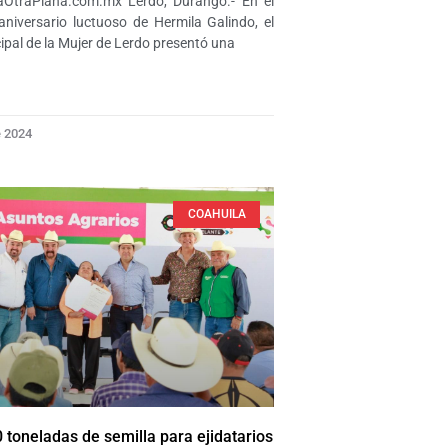
aOtraPlana.com.mx Lerdo, Durango.- En el
niversario luctuoso de Hermila Galindo, el
cipal de la Mujer de Lerdo presentó una
e 2024
COAHUILA
 toneladas de semilla para ejidatarios