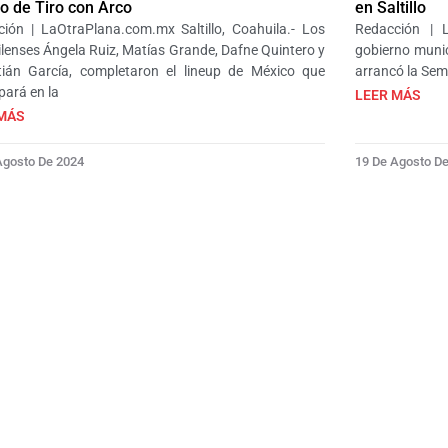
 de Tiro con Arco
en Saltillo
ión | LaOtraPlana.com.mx Saltillo, Coahuila.- Los
Redacción | L
lenses Ángela Ruiz, Matías Grande, Dafne Quintero y
gobierno munici
tián García, completaron el lineup de México que
arrancó la Sem
pará en la
LEER MÁS
MÁS
Agosto De 2024
19 De Agosto D