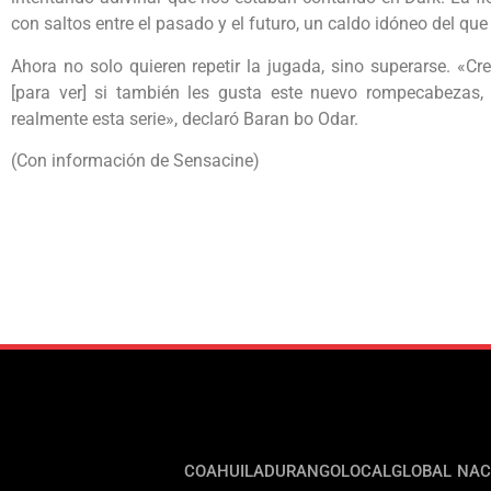
con saltos entre el pasado y el futuro, un caldo idóneo del que
Ahora no solo quieren repetir la jugada, sino superarse. «C
[para ver] si también les gusta este nuevo rompecabezas,
realmente esta serie», declaró Baran bo Odar.
(Con información de Sensacine)
COAHUILA
DURANGO
LOCAL
GLOBAL
NAC