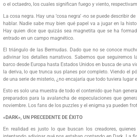
o el octaedro, los cuales significan fuego y viento, respectiva
La cosa negra. Hay una ‘cosa negra’ -no se puede describir de
hablar. Nadie sabe muy bien qué papel va a jugar en la histor
Hay quien dice que quizás sea magnetita que se ha formado
entrado en un campo magnético.
El triángulo de las Bermudas. Dado que no se conoce mucho 
adivinar los detalles narrativos. Sabemos que seguiremos l
barco desde Europa hasta Estados Unidos en busca de una vid
la deriva, lo que trunca sus planes por completo. Viendo el p
de una serie de misterio, ¿no encajaría que todo tuviera lugar
Esto es solo una muestra de todo el contenido que han gener
preparados para la avalancha de especulaciones que genera
noviembre. Los fans de los puzzles y el enigma ya pueden fro
«DARK», UN PRECEDENTE DE ÉXITO
En realidad es justo lo que buscan los creadores, quien
intentando adivinar qué nos estaban contando en Dark. La fic