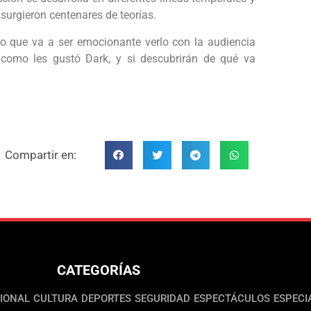
 surgieron centenares de teorías.
reo que va a ser emocionante verlo con la audiencia
 como les gustó Dark, y si descubrirán de qué va
Compartir en:
CATEGORÍAS
IONAL
CULTURA
DEPORTES
SEGURIDAD
ESPECTÁCULOS
ESPECI