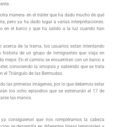
mente.
 otra manera- en el tráiler que ha dado mucho de qué
ia, pero ya ha dado lugar a varias interpretaciones.
 en el barco y que ha salido a la luz cuando han
acerca de la trama, los usuarios están intentando
a historia de un grupo de inmigrantes que viaja en
a mejor. En el camino se encuentran con un barco a
óster, conociendo la sinopsis y sabiendo que se trata
 en el Triángulo de las Bermudas.
ado las primeras imágenes, por lo que debemos estar
rán los ocho episodios que se estrenarán el 17 de
tarse las manos.
es ya consiguieron que nos rompiéramos la cabeza
ción se desarrolla en diferentes líneas temporales y