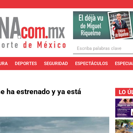
URA
DEPORTES
SEGURIDAD
ESPECTÁCULOS
ESPECIA
se ha estrenado y ya está
LO Ú